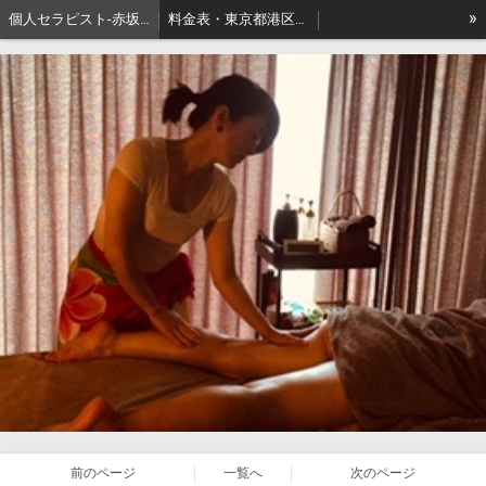
»
個人セラピスト-赤坂､出張リンパマッサージはアロマセジュール東京
料金表・東京都港区－本格派出張アロマオイルマッサージはセジュールへ
セジュールオーナーセラピスト健康ブログ
東京都港区赤坂・地名の由来
前のページ
一覧へ
次のページ