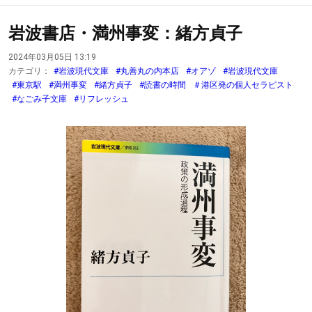
岩波書店・満州事変：緒方貞子
2024年03月05日 13:19
カテゴリ：
#岩波現代文庫
#丸善丸の内本店
#オアゾ
#岩波現代文庫
#東京駅
#満州事変
#緒方貞子
#読書の時間
＃港区発の個人セラピスト
#なごみ子文庫
#リフレッシュ