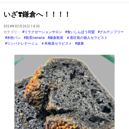
いざ❣️鎌倉へ！！！！
2024年02月26日 14:30
カテゴリ：
#リラクゼーションサロン
#食いしんぼう同盟
#グルテンフリー
#米粉パン
#新窯nanana
#鎌倉散策
＃港区発の個人セラピスト
#リンパドレナージュ
＃本格派セラピスト
#健康