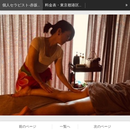
»
個人セラピスト-赤坂､出張リンパマッサージはアロマセジュール東京
料金表・東京都港区－本格派出張アロマオイルマッサージはセジュールへ
セジュールオーナーセラピスト健康ブログ
東京都港区赤坂・地名の由来
前のページ
一覧へ
次のページ