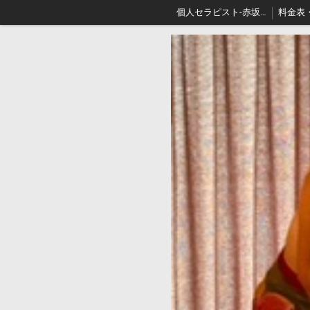
個人セラピスト-赤坂､出張リンパマッサージはアロマセジュール東京