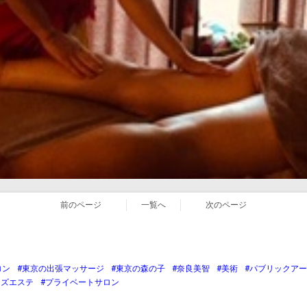
前のページ
一覧へ
次のページ
ロン
#東京の出張マッサージ
#東京の森の子
#奈良美智
#美術
#パブリックア
ンズエステ
#プライベートサロン