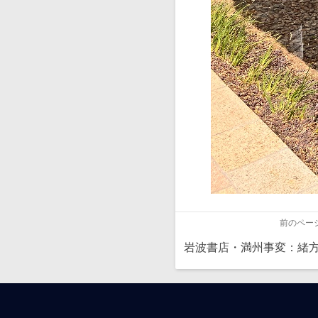
前のペー
岩波書店・満州事変：緒