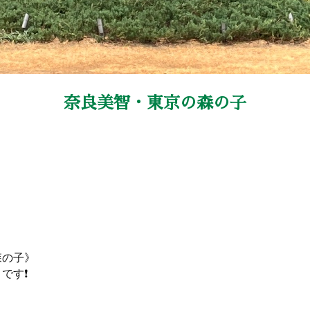
奈良美智・東京の森の子
森の子》
す❗️