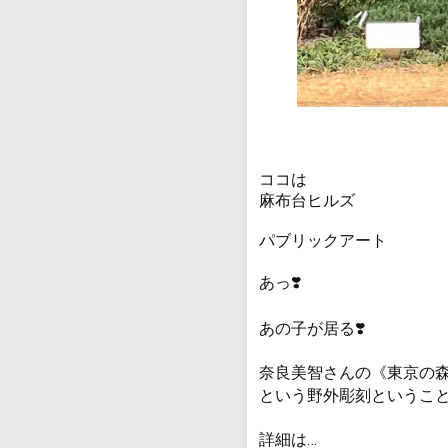
ココは
麻布台ヒルズ
パブリックアート
あっ❣️
あの子が居る❣️
奈良美智さんの《東京の
という野外彫刻ということで
詳細は…