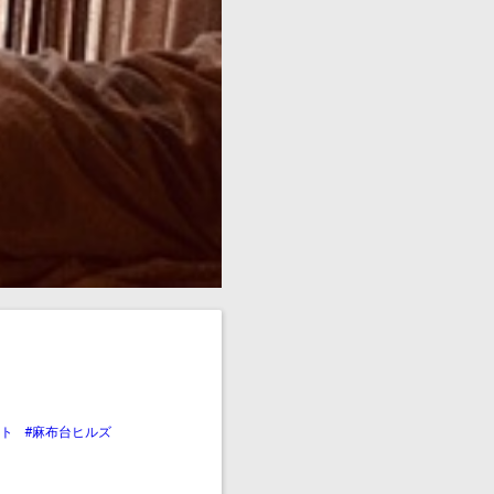
ート
#麻布台ヒルズ