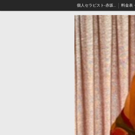
個人セラピスト-赤坂､出張リンパマッサージはアロマセジュール東京