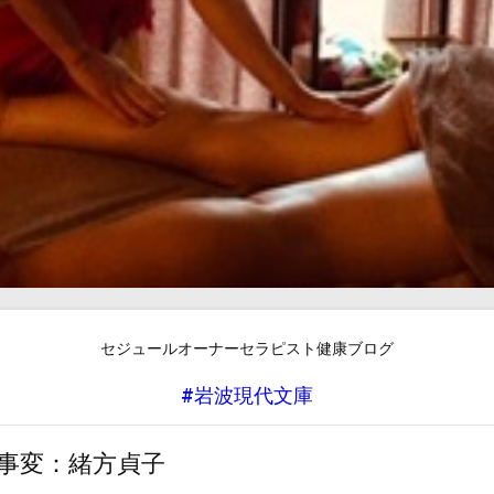
セジュールオーナーセラピスト健康ブログ
#岩波現代文庫
事変：緒方貞子