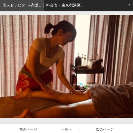
»
個人セラピスト-赤坂､出張リンパマッサージはアロマセジュール東京
料金表・東京都港区－本格派出張アロマオイルマッサージはセジュールへ
セジュールオーナーセラピスト健康ブログ
東京都港区赤坂・地名の由来
前のページ
一覧へ
次のページ