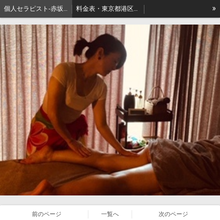
»
個人セラピスト-赤坂､出張リンパマッサージはアロマセジュール東京
料金表・東京都港区－本格派出張アロマオイルマッサージはセジュールへ
セジュールオーナーセラピスト健康ブログ
東京都港区赤坂・地名の由来
前のページ
一覧へ
次のページ