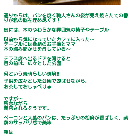
通りからは、パンを焼く職人さんの姿が見え焼きたての香
りが私の脳を埋め尽くす！
奥には、木のやわらかな雰囲気の椅子やテーブル
以前から気になっていたカフェに入った…
テーブルには数組のお子様とママ
本の読み聞かせを📕している〜
テラス席へ出るドアを開けると
目の前は、広々とした公園
何という素晴らしい環境❣️
子供を広々とした公園で遊ばせながら、
お茶しておしゃべり🫖
ですが…
残念ながら
閉店されるそうです。
ベーコンと大葉のパンは、たっぷりの胡麻が香ばしく、紫
蘇のサッパリ感で美味
朝は