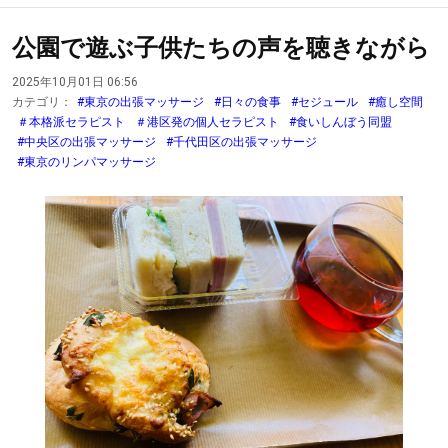
公園で遊ぶ子供たちの声を聴きながら
2025年10月01日 06:56
カテゴリ：
#東京の出張マッサージ
#日々の食事
#セジュール
#癒し空間
＃本格派セラピスト
＃港区発の個人セラピスト
#食いしんぼう同盟
#中央区の出張マッサージ
#千代田区の出張マッサージ
#東京のリンパマッサージ