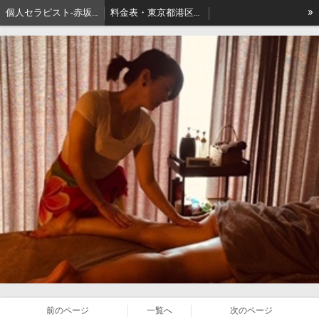
»
個人セラピスト-赤坂､出張リンパマッサージはアロマセジュール東京
料金表・東京都港区－本格派出張アロマオイルマッサージはセジュールへ
セジュールオーナーセラピスト健康ブログ
東京都港区赤坂・地名の由来
前のページ
一覧へ
次のページ