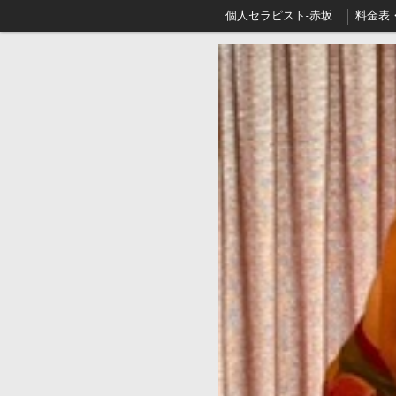
個人セラピスト-赤坂､出張リンパマッサージはアロマセジュール東京