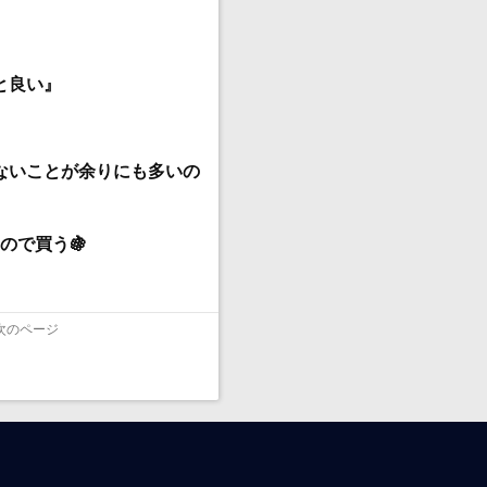
と良い』
ないことが余りにも多いの
ので買う🍇
次のページ