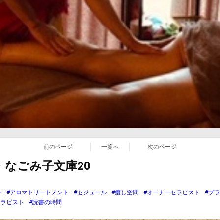
前のページ
一覧へ
次のページ
なごみ子文庫20
ジ
#アロマトリートメント
#セジュール
#癒し空間
#オーナーセラピスト
#プ
セラピスト
#読書の時間