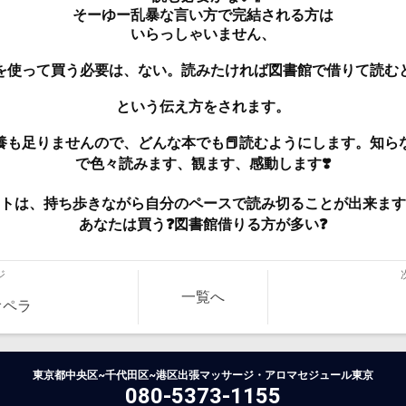
そーゆー乱暴な言い方で完結される方は
いらっしゃいません、
を使って買う必要は、ない。読みたければ図書館で借りて読む
という伝え方をされます。
養も足りませんので、どんな本でも📕読むようにします。知ら
で色々読みます、観ます、感動します❣️
トは、持ち歩きながら自分のペースで読み切ることが出来ます
あなたは買う❓図書館借りる方が多い❓
ジ
一覧へ
オペラ
東京都中央区~千代田区~港区出張マッサージ・アロマセジュール東京
080-5373-1155