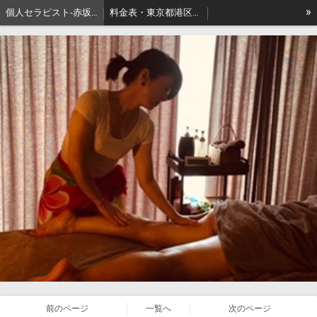
»
個人セラピスト-赤坂､出張リンパマッサージはアロマセジュール東京
料金表・東京都港区－本格派出張アロマオイルマッサージはセジュールへ
セジュールオーナーセラピスト健康ブログ
東京都港区赤坂・地名の由来
前のページ
一覧へ
次のページ