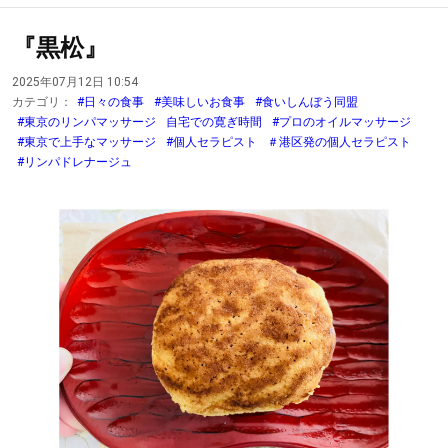
『黒松』
2025年07月12日 10:54
カテゴリ：
#日々の食事
#美味しいお食事
#食いしんぼう同盟
#東京のリンパマッサージ
自宅での寛ぎ時間
#プロのオイルマッサージ
#東京で上手なマッサージ
#個人セラピスト
＃港区発の個人セラピスト
#リンパドレナージュ