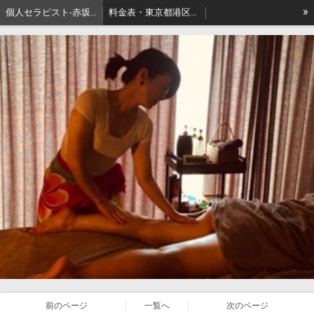
»
個人セラピスト-赤坂､出張リンパマッサージはアロマセジュール東京
料金表・東京都港区－本格派出張アロマオイルマッサージはセジュールへ
セジュールオーナーセラピスト健康ブログ
東京都港区赤坂・地名の由来
前のページ
一覧へ
次のページ