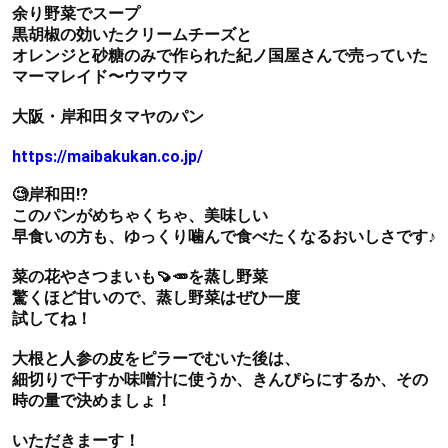
余り野菜でスープ
黒胡椒の効いたクリームチーズと
オレンジと砂糖のみで作られた紀ノ国屋さんで売っていた
マーマレイド〜ウマウマ
大阪・岸和田タマヤのパン
https://maibakukan.co.jp/
🧐岸和田⁉️
このパンがめちゃくちゃ、美味しい
早食いの方も、ゆっくり噛んで食べたくなるおいしさです♪
菜の花やさつまいも🍠🥕を蒸し野菜
驚くほど甘いので、蒸し野菜はぜひ一度
試してね！
大根と人参の皮をピラーでむいた後は、
細切りで干すか味噌汁に使うか、きんぴらにするか、その
時の量で決めましょ！
いただきまーす！