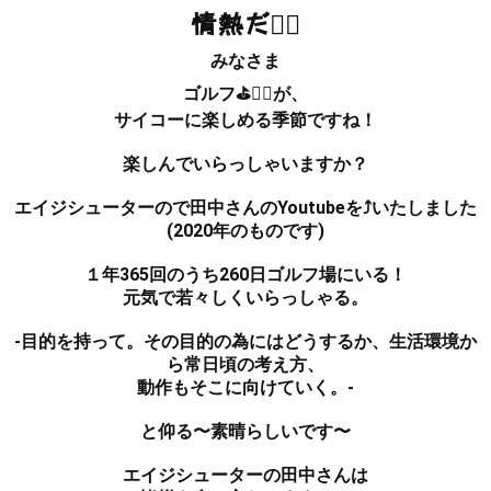
情熱だ❤️‍🔥
みなさま
ゴルフ⛳️🏌️‍♀️が、
サイコーに楽しめる季節ですね！
楽しんでいらっしゃいますか？
エイジシューターので田中さんのYoutubeを⤴️いたしました
(2020年のものです)
１年365回のうち260日ゴルフ場にいる！
元気で若々しくいらっしゃる。
-目的を持って。その目的の為にはどうするか、生活環境か
ら常日頃の考え方、
動作もそこに向けていく。-
と仰る〜素晴らしいです〜
エイジシューターの田中さんは