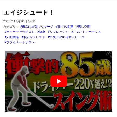
エイジシュート！
2025年10月30日 14:31
カテゴリ：
#東京の出張マッサージ
#日々の食事
#癒し空間
#オーナーセラピスト
#健康
#リフレッシュ
#リンパドレナージュ
#人間関係
#個人セラピスト
#中央区の出張マッサージ
#プライベートサロン