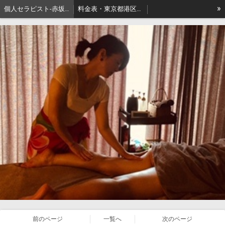
»
個人セラピスト-赤坂､出張リンパマッサージはアロマセジュール東京
料金表・東京都港区－本格派出張アロマオイルマッサージはセジュールへ
セジュールオーナーセラピスト健康ブログ
東京都港区赤坂・地名の由来
前のページ
一覧へ
次のページ