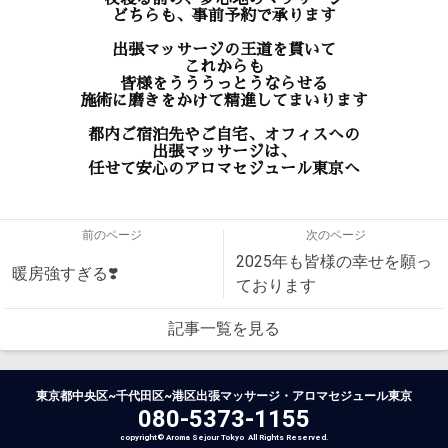
どちらも、事前予約で承ります
出張マッサージの王道を貫いて
これからも
皆様をうううっとうならせる
施術に磨きをかけて精進してまいります
都内ご宿泊先やご自宅、オフィスへの
出張マッサージは、
任せて安心のアロマセジュール東京へ
前のページ
次のページ
2025年も皆様の幸せを願っ
暖房強すぎる❣️
ております
記事一覧を見る
東京都中央区~千代田区~港区出張マッサージ・アロマセジュール東京
080-5373-1155
copyright© Aroma Sejour Tokyo All Rights Reserved.