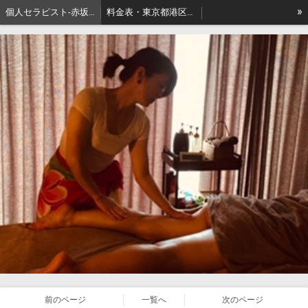
»
個人セラピスト-赤坂､出張リンパマッサージはアロマセジュール東京
料金表・東京都港区－本格派出張アロマオイルマッサージはセジュールへ
セジュールオーナーセラピスト健康ブログ
東京都港区赤坂・地名の由来
前のページ
一覧へ
次のページ